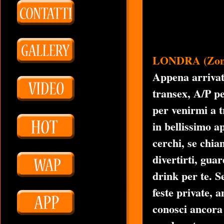
LONDRA (Zona
Appena arrivata
transex, A/P pe
per venirmi a t
in bellissimo 
cerchi, se chia
divertirti, gua
drink per te. 
feste private, 
conosci ancora 